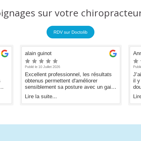
gnages sur votre chiropracteur
RDV sur Doctolib
alain guinot
An
Publié le 10 Juillet 2026
Publi
Excellent professionnel, les résultats
J’a
obtenus permettent d'améliorer
il 
sensiblement sa posture avec un gain
dou
ut
véritable pour mieux vivre. (Translated
, d
Lire la suite...
Lir
teur
by Google) An excellent professional,
été
ire
the results obtained significantly
cau
improve one's posture with a real gain
rem
 de
for a better life.
com
aus
r de
pou
que