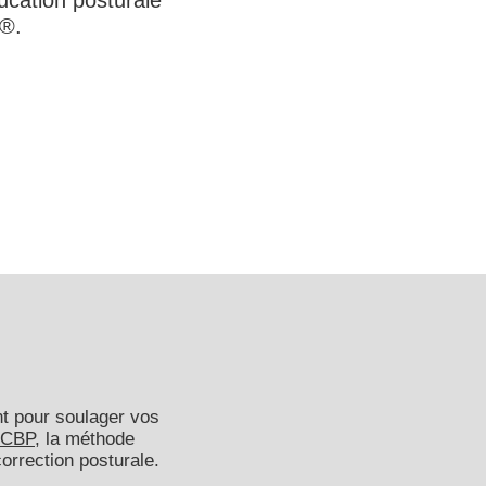
ucation posturale
s®.
t pour soulager vos
 CBP
, la méthode
orrection posturale.