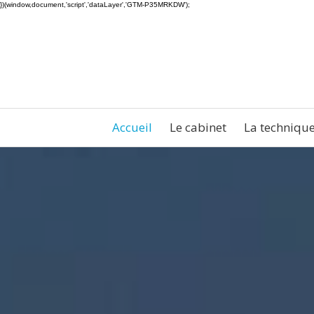
})(window,document,'script','dataLayer','GTM-P35MRKDW');
Accueil
Le cabinet
La techniqu