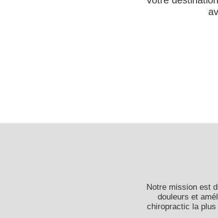
Votre destinatio
av
Notre mission est 
douleurs et amél
chiropractic la plu