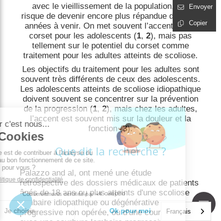
avec le vieillissement de la population, elle
Envoyer
risque de devenir encore plus répandue dans les
Copier
années à venir. On met souvent l’accent sur le
corset pour les adolescents (
1
,
2
), mais pas
tellement sur le potentiel du corset comme
traitement pour les adultes atteints de scoliose.
Les objectifs du traitement pour les adultes sont
souvent très différents de ceux des adolescents.
Les adolescents atteints de scoliose idiopathique
doivent souvent se concentrer sur la prévention
de la progression (
1
,
2
), mais chez les adultes,
l’accent est souvent mis sur la douleur et la
fonction (
3
).
Que dit la recherche ?
Palazzo and al, ont mené une étude
rétrospective des dossiers médicaux de patients
âgés de 18 ans ou plus atteints d'une scoliose
lombaire idiopathique ou dégénérative
progressive non opérée, ou d'une courbure en S
Français