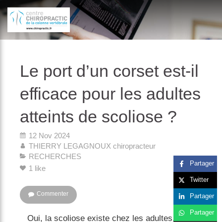
})(window,document,'script','dataLayer','GTM-P35MRKDW');
Le port d’un corset est-il
efficace pour les adultes
atteints de scoliose ?
12 Nov 2024
THIERRY LEGAGNOUX chiropracteur
RECHERCHES
Partager
1 like
Twitter
Commenter
Partager
Partager
Oui, la scoliose existe chez les adultes, mais