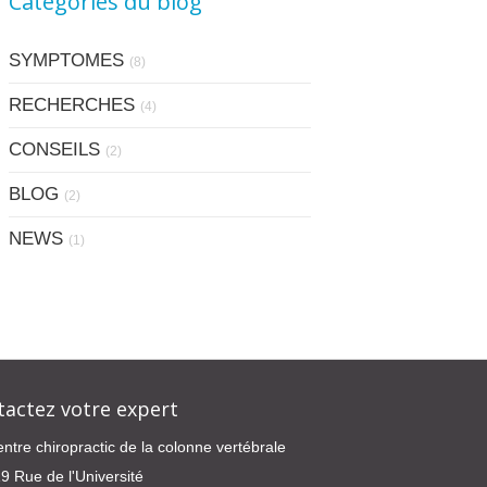
Catégories du blog
SYMPTOMES
(8)
RECHERCHES
(4)
CONSEILS
(2)
BLOG
(2)
NEWS
(1)
tactez votre expert
ntre chiropractic de la colonne vertébrale
9 Rue de l'Université