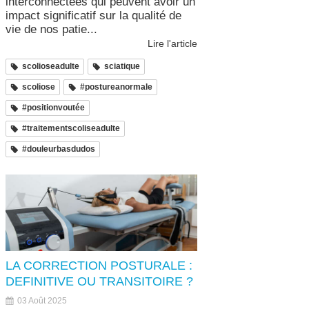
interconnectées qui peuvent avoir un
impact significatif sur la qualité de
vie de nos patie...
Lire l'article
scolioseadulte
sciatique
scoliose
#postureanormale
#positionvoutée
#traitementscoliseadulte
#douleurbasdudos
LA CORRECTION POSTURALE :
DEFINITIVE OU TRANSITOIRE ?
03 Août 2025