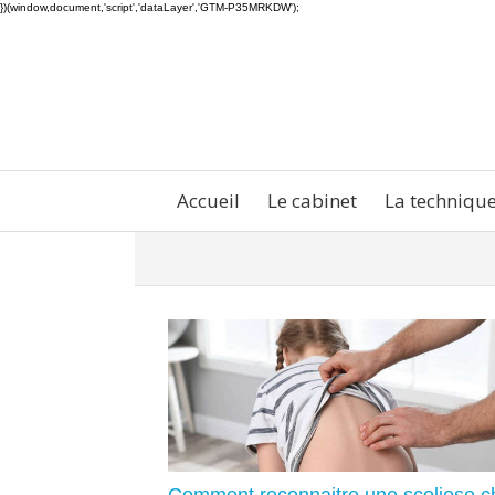
})(window,document,'script','dataLayer','GTM-P35MRKDW');
Accueil
Le cabinet
La techniqu