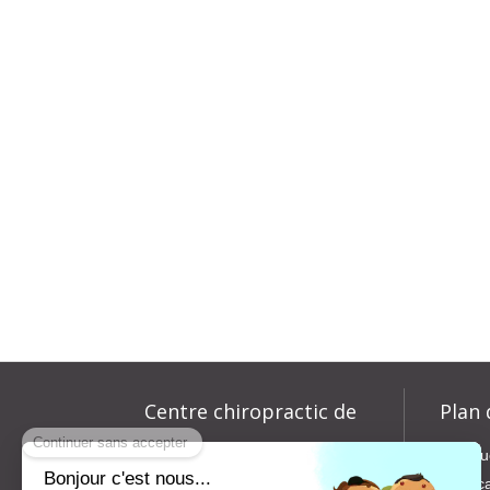
Centre chiropractic de
Plan 
la colonne vertébrale
Accu
Le c