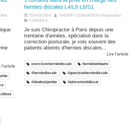
hez
5 conseils dans la prise en charge des
hernies discales L4/L5 L5/S1
teur
20 Août 2024
THIERRY LEGAGNOUX chiropracteur
CONSEILS
hique
Je suis Chiropractor à Paris depuis une
trentaine d'années, spécialisé dans la
correction posturale, je vois souvent des
onne
patients atteints d'hernies discales...
Lire l'article
exercicesherniediscale
hernielombaire
 l'article
#herniediscale
#guerisonherniediscale
urbe
#douleurjambe
#pincementdiscal
ce
coliose