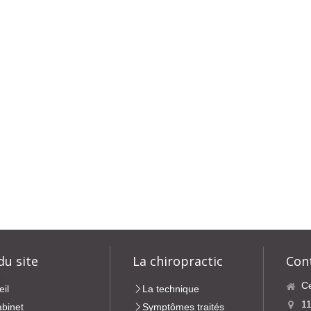
du site
La chiropractic
Con
Ce
eil
La technique
11
abinet
Symptômes traités