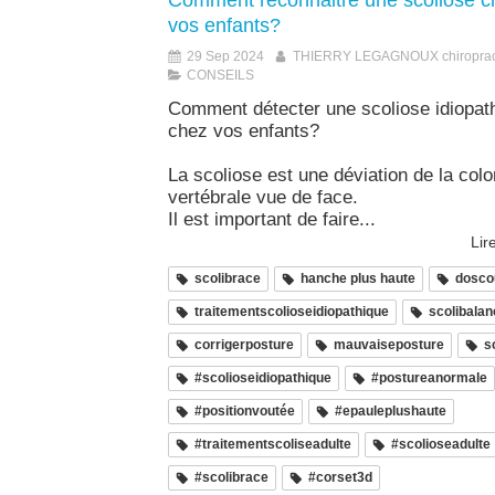
Comment reconnaitre une scoliose c
vos enfants?
29 Sep 2024
THIERRY LEGAGNOUX chiroprac
CONSEILS
Comment détecter une scoliose idiopat
chez vos enfants?
La scoliose est une déviation de la col
vertébrale vue de face.
Il est important de faire...
Lire
scolibrace
hanche plus haute
dosco
traitementscolioseidiopathique
scolibalan
corrigerposture
mauvaiseposture
s
#scolioseidiopathique
#postureanormale
#positionvoutée
#epauleplushaute
#traitementscoliseadulte
#scolioseadulte
#scolibrace
#corset3d