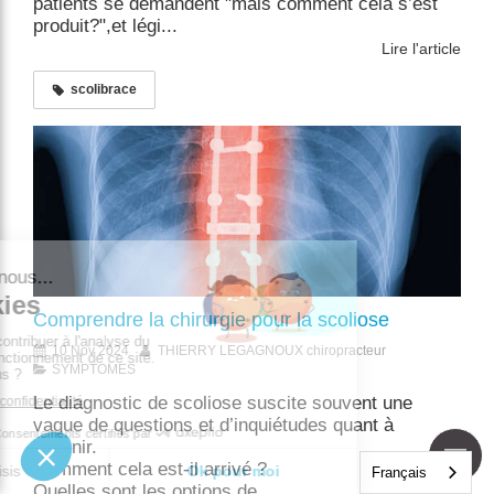
patients se demandent "mais comment cela s’est
produit?",et légi...
Lire l'article
scolibrace
Comprendre la chirurgie pour la scoliose
10 Nov 2024
THIERRY LEGAGNOUX chiropracteur
SYMPTOMES
Le diagnostic de scoliose suscite souvent une
vague de questions et d’inquiétudes quant à
l’avenir.
Comment cela est-il arrivé ?
Français
Quelles sont les options de ...