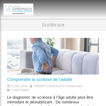
})(window,document,'script','dataLayer','GTM-P35MRKDW');
Scolibrace
Comprendre la scoliose de l'adulte
11 Nov 2024
THIERRY LEGAGNOUX chiropracteur
SYMPTOMES
Le diagnostic de scoliose à l’âge adulte peut être
intimidant et déstabilisant . De nombreux