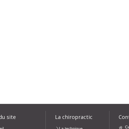
du site
La chiropractic
Con
Ce
eil
La technique