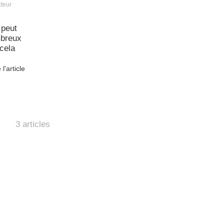
teur
 peut
mbreux
cela
 l'article
3 articles