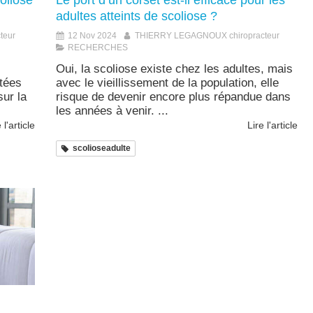
oliose
Le port d’un corset est-il efficace pour les
adultes atteints de scoliose ?
teur
12 Nov 2024
THIERRY LEGAGNOUX chiropracteur
RECHERCHES
Oui, la scoliose existe chez les adultes, mais
ctées
avec le vieillissement de la population, elle
sur la
risque de devenir encore plus répandue dans
les années à venir. ...
 l'article
Lire l'article
scolioseadulte