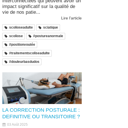
interconnectées qui peuvent avoir un
impact significatif sur la qualité de
vie de nos patie...
Lire l'article
scolioseadulte
sciatique
scoliose
#postureanormale
#positionvoutée
#traitementscoliseadulte
#douleurbasdudos
LA CORRECTION POSTURALE :
DEFINITIVE OU TRANSITOIRE ?
03 Août 2025