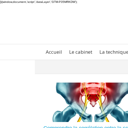
})(window,document,'script','dataLayer','GTM-P35MRKDW');
Accueil
Le cabinet
La techniqu