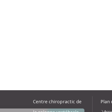
Centre chiropractic de
Plan 
Accu