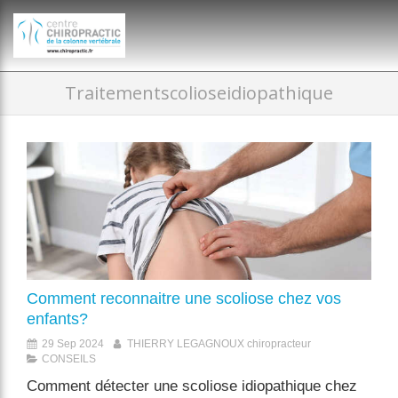
})(window,document,'script','dataLayer','GTM-P35MRKDW');
Traitementscolioseidiopathique
Comment reconnaitre une scoliose chez vos
enfants?
29 Sep 2024
THIERRY LEGAGNOUX chiropracteur
CONSEILS
Comment détecter une scoliose idiopathique chez