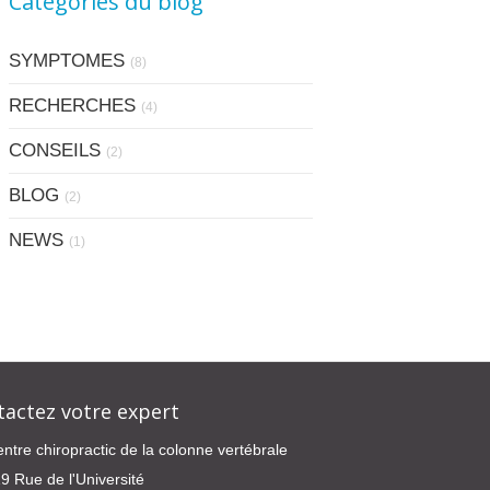
Catégories du blog
SYMPTOMES
(8)
RECHERCHES
(4)
CONSEILS
(2)
BLOG
(2)
NEWS
(1)
tactez votre expert
ntre chiropractic de la colonne vertébrale
9 Rue de l'Université