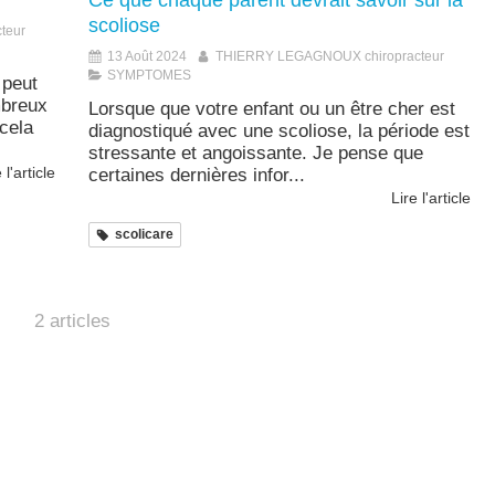
Ce que chaque parent devrait savoir sur la
scoliose
teur
13 Août 2024
THIERRY LEGAGNOUX chiropracteur
SYMPTOMES
 peut
mbreux
Lorsque que votre enfant ou un être cher est
cela
diagnostiqué avec une scoliose, la période est
stressante et angoissante. Je pense que
 l'article
certaines dernières infor...
Lire l'article
scolicare
2 articles