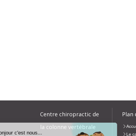
Centre chiropractic de
Plan 
la colonne vertébrale
Accu
Le c