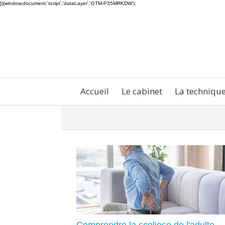
})(window,document,'script','dataLayer','GTM-P35MRKDW');
Accueil
Le cabinet
La techniqu