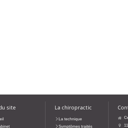
du site
La chiropractic
Con
Ce
eil
La technique
11
abinet
Symptômes traités