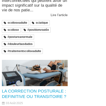
interconnectées qui peuvent avoir un
impact significatif sur la qualité de
vie de nos patie...
Lire l'article
scolioseadulte
sciatique
scoliose
#positionvoutée
#postureanormale
#douleurbasdudos
#traitementscoliseadulte
LA CORRECTION POSTURALE :
DEFINITIVE OU TRANSITOIRE ?
03 Août 2025