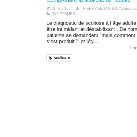
Comprendre la scoliose de l'adulte
11 Nov 2024
THIERRY LEGAGNOUX chiroprac
SYMPTOMES
Le diagnostic de scoliose à l’âge adulte
être intimidant et déstabilisant . De no
patients se demandent "mais comment 
s’est produit?",et légi...
Lire
scolicare