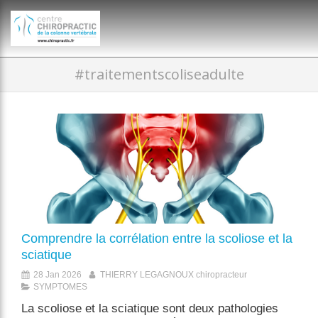
})(window,document,'script','dataLayer','GTM-P35MRKDW');
#traitementscoliseadulte
Comprendre la corrélation entre la scoliose et la
sciatique
28 Jan 2026
THIERRY LEGAGNOUX chiropracteur
SYMPTOMES
La scoliose et la sciatique sont deux pathologies