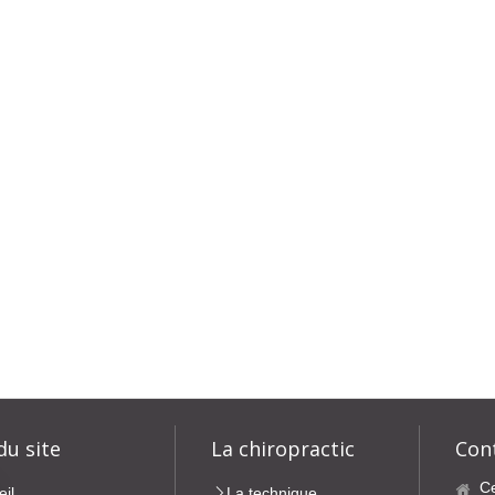
du site
La chiropractic
Con
Ce
eil
La technique