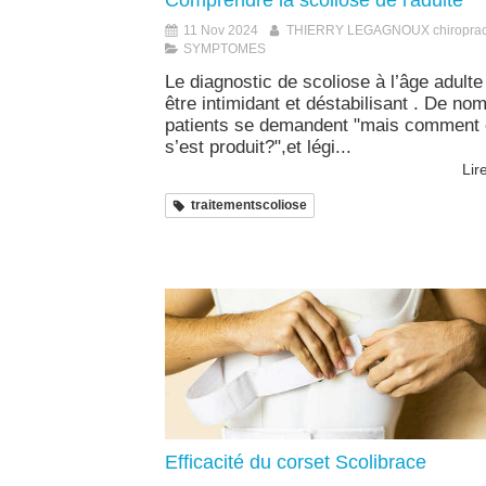
Comprendre la scoliose de l'adulte
11 Nov 2024
THIERRY LEGAGNOUX chiroprac
SYMPTOMES
Le diagnostic de scoliose à l’âge adulte
être intimidant et déstabilisant . De no
patients se demandent "mais comment 
s’est produit?",et légi...
Lire
traitementscoliose
Efficacité du corset Scolibrace