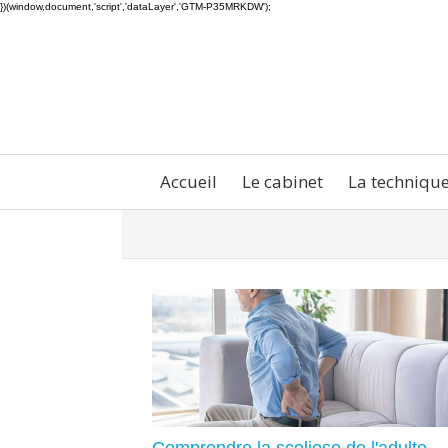
})(window,document,'script','dataLayer','GTM-P35MRKDW');
Accueil
Le cabinet
La techniqu