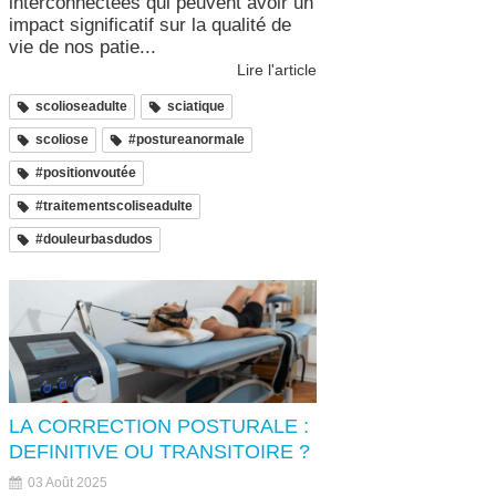
interconnectées qui peuvent avoir un
impact significatif sur la qualité de
vie de nos patie...
Lire l'article
scolioseadulte
sciatique
scoliose
#postureanormale
#positionvoutée
#traitementscoliseadulte
#douleurbasdudos
LA CORRECTION POSTURALE :
DEFINITIVE OU TRANSITOIRE ?
03 Août 2025