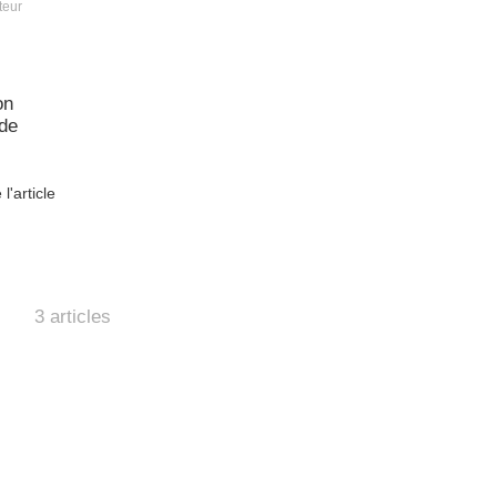
eur
on
 de
 l'article
3 articles