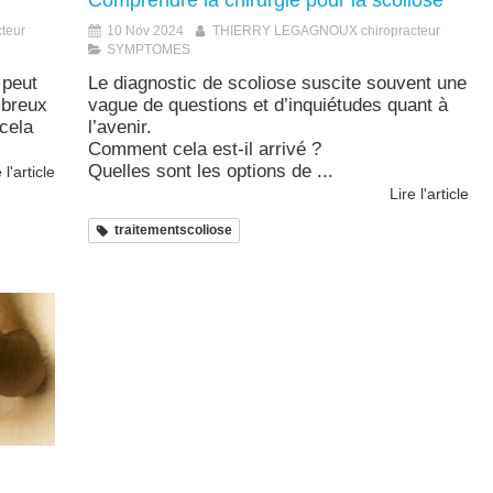
Comprendre la chirurgie pour la scoliose
teur
10 Nov 2024
THIERRY LEGAGNOUX chiropracteur
SYMPTOMES
 peut
Le diagnostic de scoliose suscite souvent une
mbreux
vague de questions et d’inquiétudes quant à
cela
l’avenir.
Comment cela est-il arrivé ?
Quelles sont les options de ...
 l'article
Lire l'article
traitementscoliose