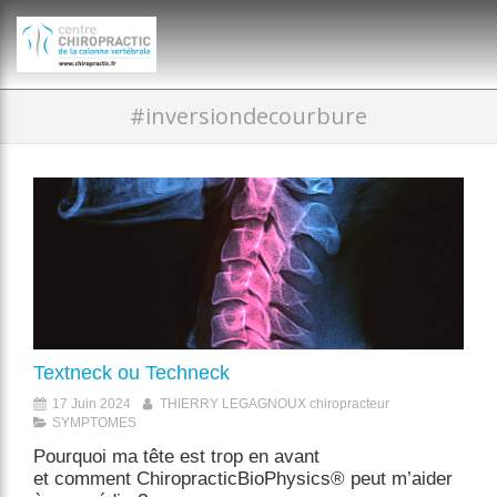
})(window,document,'script','dataLayer','GTM-P35MRKDW');
#inversiondecourbure
Textneck ou Techneck
17 Juin 2024
THIERRY LEGAGNOUX chiropracteur
SYMPTOMES
Pourquoi ma tête est trop en avant
et comment ChiropracticBioPhysics® peut m’aider